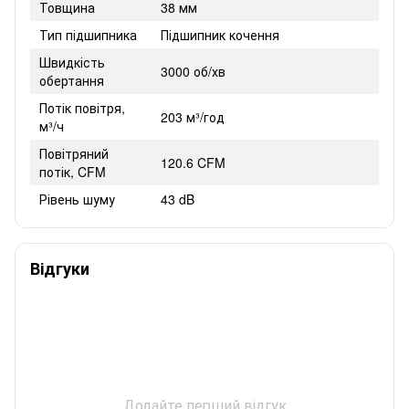
Товщина
38 мм
Тип підшипника
Підшипник кочення
Швидкість
3000 об/хв
обертання
Потік повітря,
203 м³/год
м³/ч
Повітряний
120.6 CFM
потік, CFM
Рівень шуму
43 dB
Відгуки
Додайте перший відгук