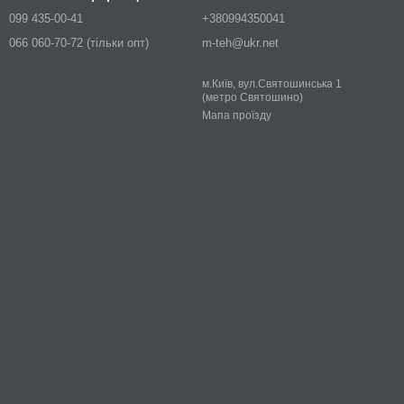
099 435-00-41
+380994350041
066 060-70-72 (тільки опт)
m-teh@ukr.net
м.Київ, вул.Святошинська 1
(метро Святошино)
Мапа проїзду