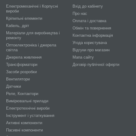
Електромеханічні і Корпусні
Вхід до кабінету
вироби
Про нас
Кріпильні елементи
Оплата і доставка
Кабель, дріт
Обмін та повернення
Матеріали для виробництва і
Контактна інформація
ремонту
Угода користувача
Оптоелектроніка і джерела
світла
Відгуки про магазин
Джерела живлення
Мапа сайту
Трансформатори
Договір публічної оферти
Засоби розробки
Вентилятори
Датчики
Реле, Контактори
Вимірювальні прилади
Електротехнічні вироби
Інструмент і устаткування
Активні компоненти
Пасивні компоненти