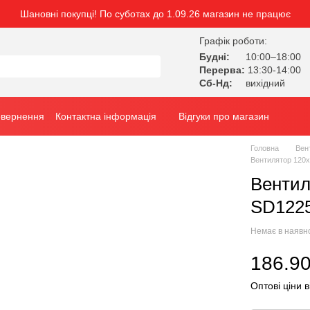
Шановні покупці! По суботах до 1.09.26 магазин не працює
Графік роботи:
Будні:
10:00–18:00
Перерва:
13:30-14:00
Сб-Нд:
вихідний
овернення
Контактна інформація
Відгуки про магазин
Головна
Вен
Вентилятор 120
Вентил
SD1225
Немає в наявн
186.90
Оптові ціни в