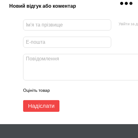
Новий відгук або коментар
Тип підшипника
Підшипник ковзання
Швидкість обертання
2200 об/хв
Увійти за 
Потік повітря, м³/ч
133 м³/год
Повітряний потік, CFM
78 CFM
Рівень шуму
36 dB
Оцініть товар
Надіслати