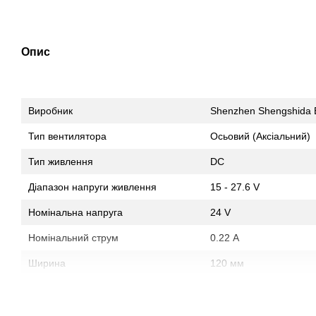
Опис
Виробник
Shenzhen Shengshida E
Тип вентилятора
Осьовий (Аксіальний)
Тип живлення
DC
Діапазон напруги живлення
15 - 27.6 V
Номінальна напруга
24 V
Номінальний струм
0.22 А
Ширина
120 мм
Висота
120 мм
Товщина
25 мм