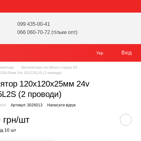
099 435-00-41
066 060-70-72 (тільки опт)
Вхід
Укр
тилятори
Вентилятори постійного струму DC
х120х25мм 24v SD1225L2S (2 проводи)
ятор 120х120х25мм 24v
L2S (2 проводи)
ості
Артикул: 3026013
Написати відгук
 грн/шт
ід 10 шт