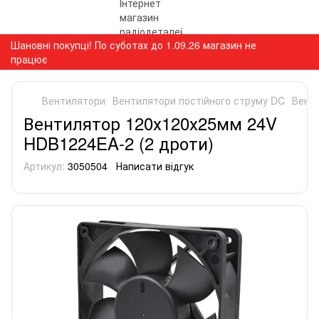
Шановні покупці! По суботах до 1.09.26 магазин не
працює
Вентилятори
Вентилятори постійного струму DC
Вент
Вентилятор 120х120х25мм 24V
HDB1224EA-2 (2 дроти)
Артикул:
3050504
Написати відгук