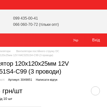
099 435-00-41
066 060-70-72 (тільки опт)
Вхід
Укр
тилятори
Вентилятори постійного струму DC
х120х25мм 12V HAC0251S4-C99 (3 проводи)
ятор 120х120х25мм 12V
1S4-C99 (3 проводи)
ості
Артикул: 3049851
Написати відгук
 грн/шт
ід 10 шт