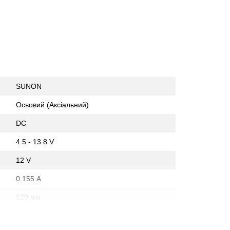
SUNON
Осьовий (Аксіальний)
DC
4.5 - 13.8 V
12 V
0.155 А
120 мм
120 мм