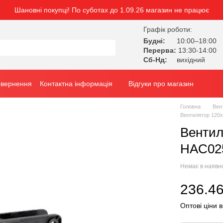
Шановні покупці! По суботах до 1.09.26 магазин не працює
Графік роботи:
Будні:
10:00–18:00
Перерва:
13:30-14:00
Сб-Нд:
вихідний
овернення
Контактна інформація
Відгуки про магазин
Головна
Вен
Вентилятор 120
Вентил
HAC025
Немає в наявн
236.46
Оптові ціни в