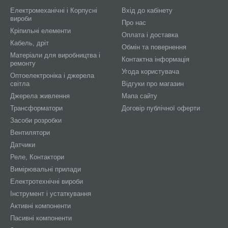
Електромеханічні і Корпусні
Вхід до кабінету
вироби
Про нас
Кріпильні елементи
Оплата і доставка
Кабель, дріт
Обмін та повернення
Матеріали для виробництва і
Контактна інформація
ремонту
Угода користувача
Оптоелектроніка і джерела
світла
Відгуки про магазин
Джерела живлення
Мапа сайту
Трансформатори
Договір публічної оферти
Засоби розробки
Вентилятори
Датчики
Реле, Контактори
Вимірювальні прилади
Електротехнічні вироби
Інструмент і устаткування
Активні компоненти
Пасивні компоненти