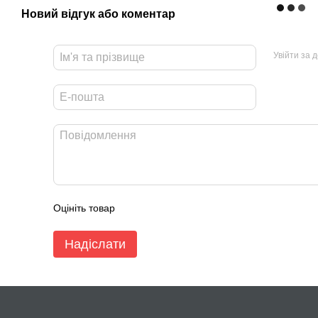
Товщина
Новий відгук або коментар
Тип підшипника
Увійти за 
Швидкість обертання
Повітряний потік, м³/год
Повітряний потік, CFM
Рівень шуму
Матеріал корпусу
Матеріал крильчатки
Оцініть товар
Надіслати