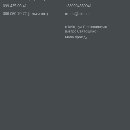
099 435-00-41
+380994350041
066 060-70-72 (тільки опт)
m-teh@ukr.net
м.Київ, вул.Святошинська 1
(метро Святошино)
Мапа проїзду