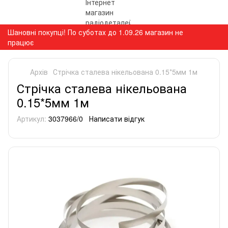
Шановні покупці! По суботах до 1.09.26 магазин не
працює
Архів
Стрічка сталева нікельована 0.15*5мм 1м
Стрічка сталева нікельована
0.15*5мм 1м
Артикул:
3037966/0
Написати відгук