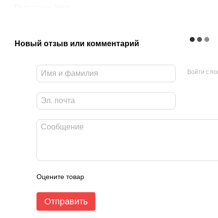
Подшипник: Vapo
Потр. мощности:0.7 вт
Скорость вращения: 6000 (±10%) об./мин.
Уровень шума: 32 дБА
Новый отзыв или комментарий
Войти с п
Оцените товар
Отправить