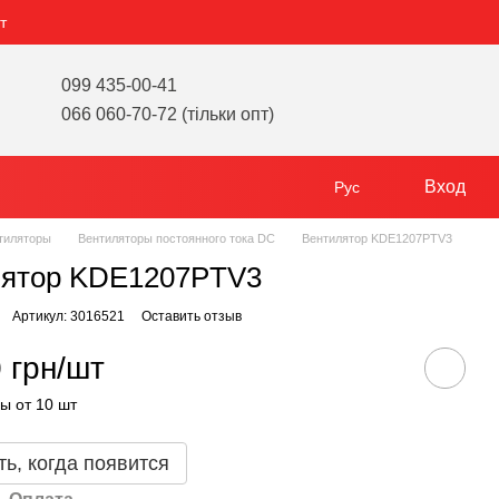
т
099 435-00-41
066 060-70-72 (тільки опт)
Вход
Рус
тиляторы
Вентиляторы постоянного тока DC
Вентилятор KDE1207PTV3
лятор KDE1207PTV3
Артикул: 3016521
Оставить отзыв
 грн/шт
ы от 10 шт
ь, когда появится