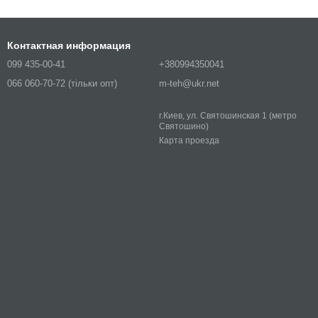
Контактная информация
099 435-00-41
+380994350041
066 060-70-72 (тільки опт)
m-teh@ukr.net
г.Киев, ул. Святошинская 1 (метро
Святошино)
Карта проезда