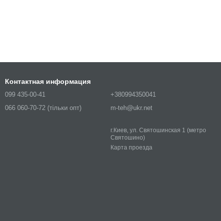
Контактная информация
099 435-00-41
+380994350041
066 060-70-72 (тільки опт)
m-teh@ukr.net
г.Киев, ул. Святошинская 1 (метро
Святошино)
Карта проезда