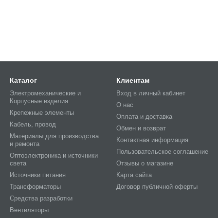
Каталог
Клиентам
Электромеханические и
Вход в личный кабинет
Корпусные изделия
О нас
Крепежные элементы
Оплата и доставка
Кабель, провод
Обмен и возврат
Материалы для производства
Контактная информация
и ремонта
Пользовательское соглашение
Оптоэлектроника и источники
света
Отзывы о магазине
Источники питания
Карта сайта
Трансформаторы
Договор публичной оферты
Средства разработки
Вентиляторы