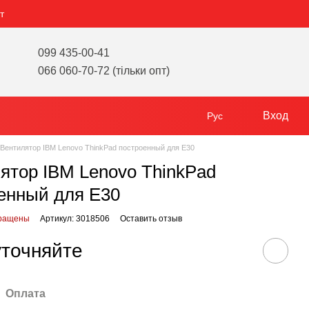
т
099 435-00-41
066 060-70-72 (тільки опт)
Вход
Рус
Вентилятор IBM Lenovo ThinkPad построенный для E30
ятор IBM Lenovo ThinkPad
енный для E30
кращены
Артикул: 3018506
Оставить отзыв
уточняйте
Оплата