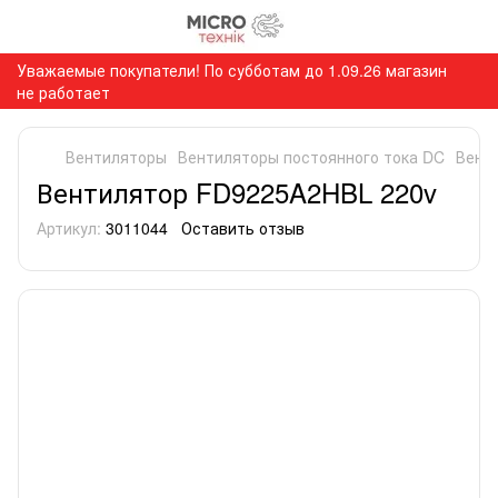
Уважаемые покупатели! По субботам до 1.09.26 магазин
не работает
Вентиляторы
Вентиляторы постоянного тока DC
Вент
Вентилятор FD9225A2HBL 220v
Артикул:
3011044
Оставить отзыв