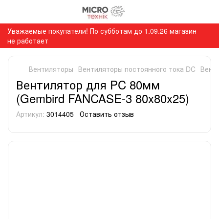
Уважаемые покупатели! По субботам до 1.09.26 магазин
не работает
Вентиляторы
Вентиляторы постоянного тока DC
Вент
Вентилятор для PC 80мм
(Gembird FANCASE-3 80x80x25)
Артикул:
3014405
Оставить отзыв