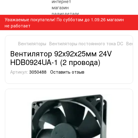
Уважаемые покупатели! По субботам до 1.09.26 магазин
не работает
Вентиляторы
Вентиляторы постоянного тока DC
Вент
Вентилятор 92х92х25мм 24V
HDB0924UA-1 (2 провода)
Артикул:
3050488
Оставить отзыв