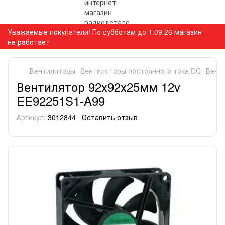
Уважаемые покупатели! По субботам до 1.09.26 магазин
не работает
Вентиляторы
Вентиляторы постоянного тока DC
Вент
Вентилятор 92х92х25мм 12v
EE92251S1-A99
Артикул:
3012844
Оставить отзыв