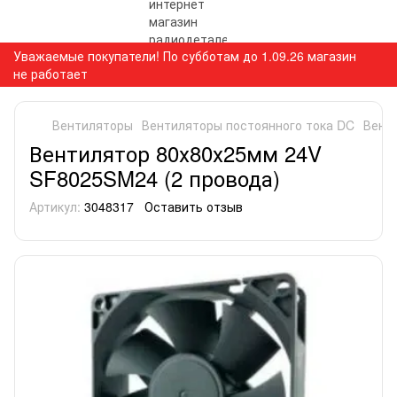
Уважаемые покупатели! По субботам до 1.09.26 магазин
не работает
Вентиляторы
Вентиляторы постоянного тока DC
Вент
Вентилятор 80х80х25мм 24V
SF8025SM24 (2 провода)
Артикул:
3048317
Оставить отзыв