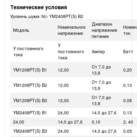
Технические условия
Уровень шума /td> YM2408PT(S) B2
Диапазон
Номинальное
Номин
Модель
напряжения
напряжение
ток
питание
У
У постоянного
постоянного
Ампер
Ватт
тока
тока
От 7,0 до
YM1208PT(S) B1
12,00
0,20
13,8
От 7,0 до
YM1208PT(S) B2
12,00
0,13
13,8
От 7,0 до
YM1208PT(S) B3
12,00
0,08
13,8
YM2408PT(S) B1
24,00
14,0 до 27,6
0,13
24,00
14,0 до 27,6
0,10
2, 40
YM2408PT(S) B3
24,00
14,0 до 27,6
0,05