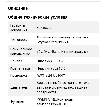
Описание
Общие технические условия
Габариты
80x80x25mm
основания
Двойной шарикоподшипник или
Тип опоры
Втулка скольжения
Номинальное
12v, 24v, 48v или (опционально)
напряжение
Основа
Пластик (UL94V-0)
Крыльчатка
Пластик (UL94V-0 )
Проволока
AWG # 24 UL1007
Бесщеточный постоянного тока,
Двигатель
автозапуск, импеданс, защита
полярности
PWM/FG/RD/Контроль
Функция
температуры/IP56