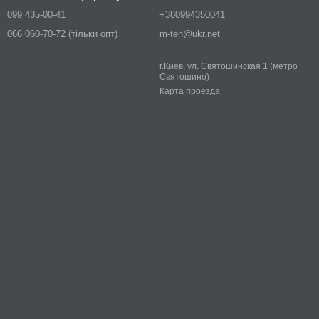
099 435-00-41
+380994350041
066 060-70-72 (тільки опт)
m-teh@ukr.net
г.Киев, ул. Святошинская 1 (метро
Святошино)
Карта проезда