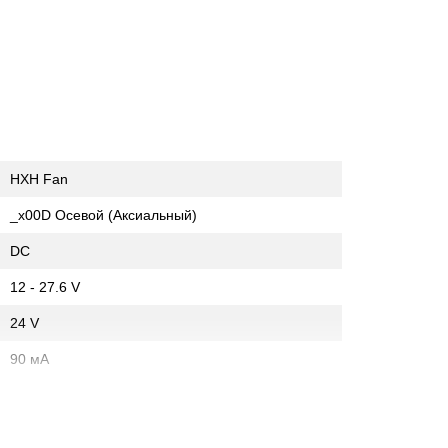
HXH Fan
_x00D Осевой (Аксиальный)
DC
12 - 27.6 V
24 V
90 мА
60 мм