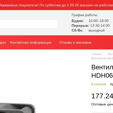
Уважаемые покупатели! По субботам до 1.09.26 магазин не работае
График работы:
Будни:
10:00–18:00
Перерыв:
13:30-14:00
Сб-Вс:
выходной
врат
Контактная информация
Отзывы о магазине
Главная
Вен
Вентилятор 60х
Вентил
HDH062
В наличии
А
177.24
Оптовые цен