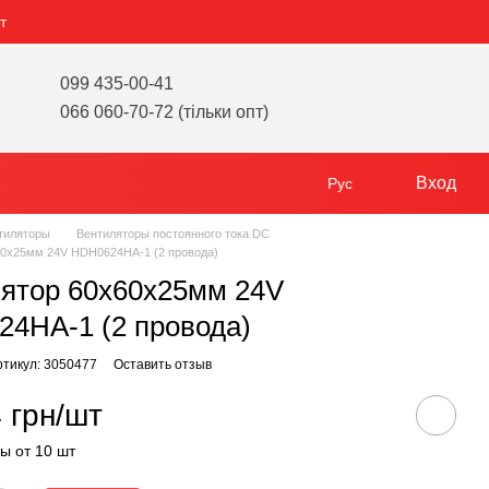
т
099 435-00-41
066 060-70-72 (тільки опт)
Вход
Рус
тиляторы
Вентиляторы постоянного тока DC
60х25мм 24V HDH0624HA-1 (2 провода)
ятор 60х60х25мм 24V
4HA-1 (2 провода)
ртикул: 3050477
Оставить отзыв
 грн/шт
ы от 10 шт