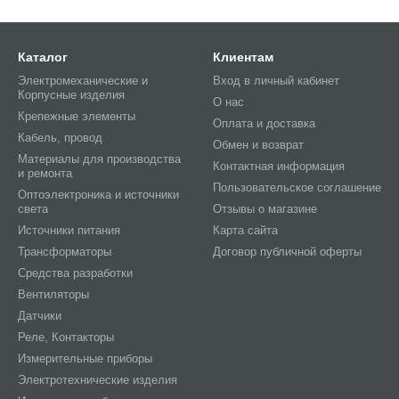
1,68
4000
14,76
0,14
30
Каталог
Клиентам
3500
12,91
0,12
28
42,
Электромеханические и
Вход в личный кабинет
Корпусные изделия
О нас
4500
16,80
0,19
34
42,
Крепежные элементы
Оплата и доставка
Кабель, провод
2,40
4000
14,76
0,14
30
Обмен и возврат
Материалы для производства
Контактная информация
1,92
3500
12,91
0,12
28
и ремонта
Пользовательское соглашение
Оптоэлектроника и источники
света
Отзывы о магазине
Источники питания
Карта сайта
Трансформаторы
Договор публичной оферты
Средства разработки
Вентиляторы
Датчики
ра
Реле, Контакторы
Измерительные приборы
Электротехнические изделия