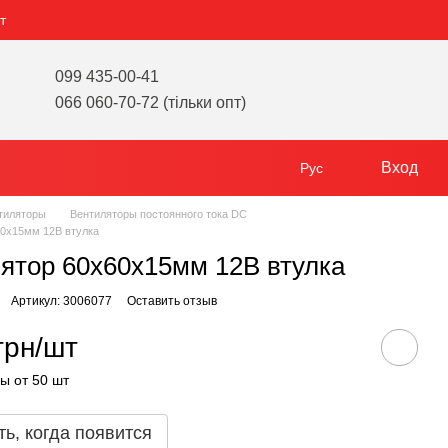
т
099 435-00-41
066 060-70-72 (тільки опт)
Вход
Рус
тиляторы
Вентиляторы постоянного тока DC
60х15мм 12В втулка
ятор 60х60х15мм 12В втулка
Артикул: 3006077
Оставить отзыв
грн/шт
ы от 50 шт
ь, когда появится