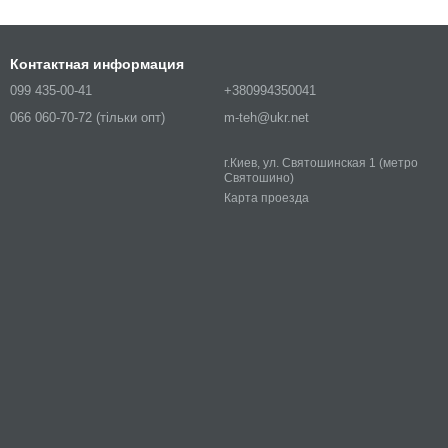
42,00
Контактная информация
00
099 435-00-41
+380994350041
066 060-70-72 (тільки опт)
m-teh@ukr.net
00
42,00
г.Киев, ул. Святошинская 1 (метро
Святошино)
42,00
Карта проезда