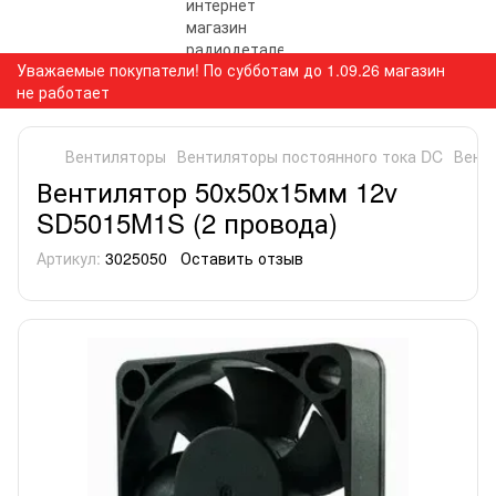
Уважаемые покупатели! По субботам до 1.09.26 магазин
не работает
Вентиляторы
Вентиляторы постоянного тока DC
Вент
Вентилятор 50х50х15мм 12v
SD5015M1S (2 провода)
Артикул:
3025050
Оставить отзыв