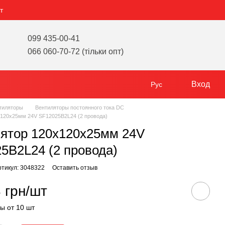
т
099 435-00-41
066 060-70-72 (тільки опт)
Вход
Рус
тиляторы
Вентиляторы постоянного тока DC
х120х25мм 24V SF12025B2L24 (2 провода)
ятор 120х120х25мм 24V
5B2L24 (2 провода)
ртикул: 3048322
Оставить отзыв
 грн/шт
ы от 10 шт