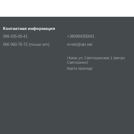
Контактная информация
099 435-00-41
+380994350041
066 060-70-72 (тільки опт)
m-teh@ukr.net
г.Киев, ул. Святошинская 1 (метро
Святошино)
Карта проезда