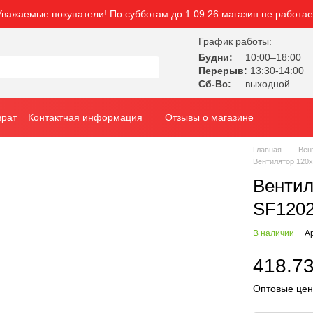
Уважаемые покупатели! По субботам до 1.09.26 магазин не работае
График работы:
Будни:
10:00–18:00
Перерыв:
13:30-14:00
Сб-Вс:
выходной
врат
Контактная информация
Отзывы о магазине
Главная
Вен
Вентилятор 120
Вентил
SF1202
В наличии
А
418.73
Оптовые цен