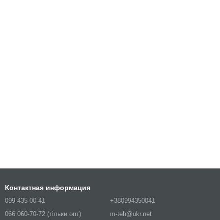
Контактная информация
099 435-00-41
+380994350041
066 060-70-72 (тільки опт)
m-teh@ukr.net