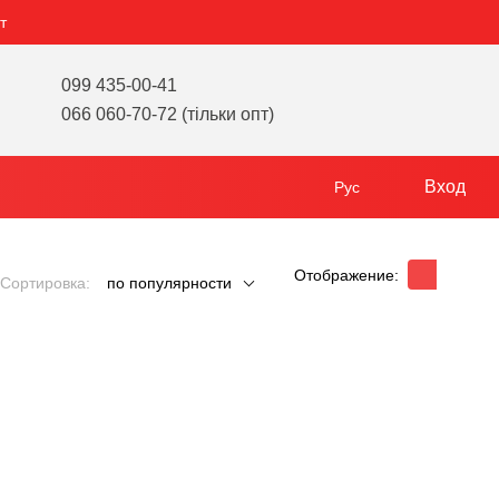
т
099 435-00-41
066 060-70-72 (тільки опт)
Вход
Рус
Отображение:
Сортировка:
по популярности