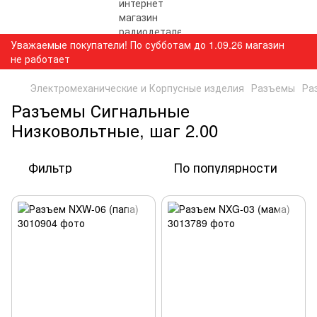
Уважаемые покупатели! По субботам до 1.09.26 магазин
не работает
Электромеханические и Корпусные изделия
Разъемы
Ра
Разъемы Сигнальные
Низковольтные, шаг 2.00
Фильтр
По популярности