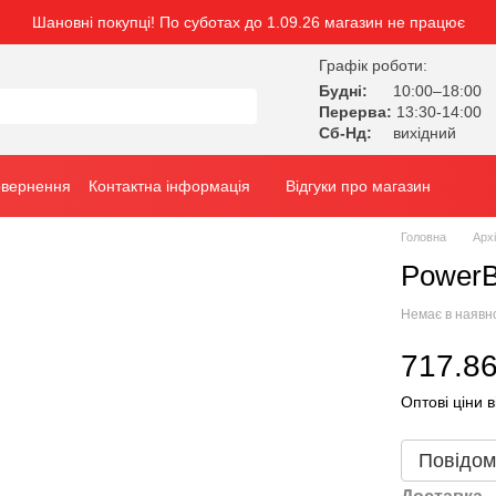
Шановні покупці! По суботах до 1.09.26 магазин не працює
Графік роботи:
Будні:
10:00–18:00
Перерва:
13:30-14:00
Сб-Нд:
вихідний
овернення
Контактна інформація
Відгуки про магазин
Головна
Арх
PowerB
Немає в наявн
717.86
Оптові ціни в
Повідом