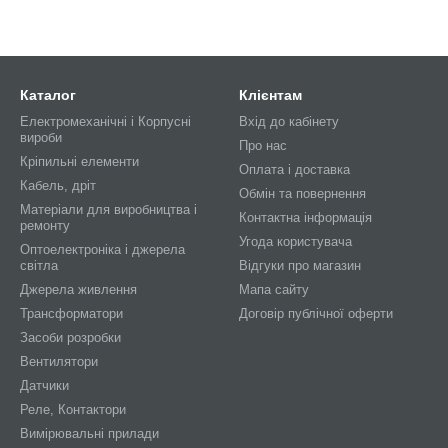
Каталог
Клієнтам
Електромеханічні і Корпусні
Вхід до кабінету
вироби
Про нас
Кріпильні елементи
Оплата і доставка
Кабель, дріт
Обмін та повернення
Матеріали для виробництва і
Контактна інформація
ремонту
Угода користувача
Оптоелектроніка і джерела
світла
Відгуки про магазин
Джерела живлення
Мапа сайту
Трансформатори
Договір публічної оферти
Засоби розробки
Вентилятори
Датчики
Реле, Контактори
Вимірювальні прилади