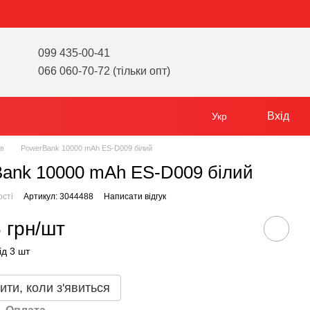
099 435-00-41
066 060-70-72 (тільки опт)
Вхід
Укр
ів
PowerBank 10000 mAh ES-D009 білий
ank 10000 mAh ES-D009 білий
ості
Артикул: 3044488
Написати відгук
 грн/шт
ід 3 шт
ити, коли з'явиться