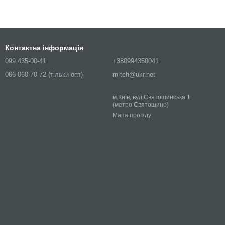
Контактна інформація
099 435-00-41
+380994350041
066 060-70-72 (тільки опт)
m-teh@ukr.net
м.Київ, вул.Святошинська 1
(метро Святошино)
Мапа проїзду