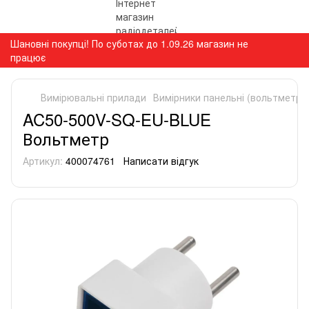
Шановні покупці! По суботах до 1.09.26 магазин не
працює
Вимірювальні прилади
Вимірники панельні (вольтметри
AC50-500V-SQ-EU-BLUE
Вольтметр
Артикул:
400074761
Написати відгук